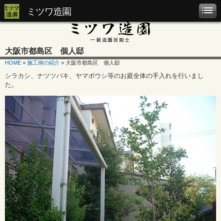
ミツワ造園
大阪市都島区 個人邸
HOME
»
施工例の紹介
» 大阪市都島区 個人邸
シラカシ、ナツツバキ、ヤマボウシ等のお庭全体の手入れを行いまし
た。